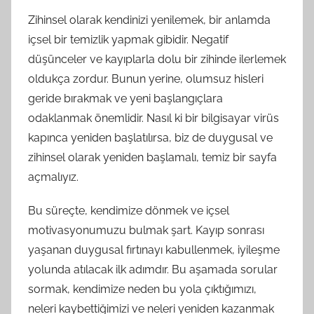
Zihinsel olarak kendinizi yenilemek, bir anlamda
içsel bir temizlik yapmak gibidir. Negatif
düşünceler ve kayıplarla dolu bir zihinde ilerlemek
oldukça zordur. Bunun yerine, olumsuz hisleri
geride bırakmak ve yeni başlangıçlara
odaklanmak önemlidir. Nasıl ki bir bilgisayar virüs
kapınca yeniden başlatılırsa, biz de duygusal ve
zihinsel olarak yeniden başlamalı, temiz bir sayfa
açmalıyız.
Bu süreçte, kendimize dönmek ve içsel
motivasyonumuzu bulmak şart. Kayıp sonrası
yaşanan duygusal fırtınayı kabullenmek, iyileşme
yolunda atılacak ilk adımdır. Bu aşamada sorular
sormak, kendimize neden bu yola çıktığımızı,
neleri kaybettiğimizi ve neleri yeniden kazanmak