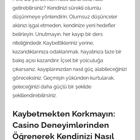
getirebilirsiniz? Kendinizi sürekli olumlu
düşünmeye yönlendirin. Olumsuz düşünceler
aklınızı işgal etmeden, kendinize yeni hedefler
belirleyin. Unutmayın, her kayıp bir ders
niteliğindedir. Kaybettikleriniz yerine,
kazandıklarınıza odaklanmak, hayatınıza taze bir
bakış açısı kazandırır. İçsel bir yolculuğa
çıkarsanız, kayıplarınızdan nasıl güç alabileceğinizi
göreceksiniz. Geçmişin yükünden kurtularak,
geleceğinizi daha güçlü bir şekilde
şekillendirebilirsiniz.
Kaybetmekten Korkmayın:
Casino Deneyimlerinden
Öğrenerek Kendinizi Nasıl