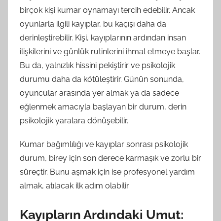
birçok kişi kumar oynamayı tercih edebilir. Ancak
oyunlarla ilgili kayıplar, bu kaçışı daha da
derinleştirebilir. Kişi, kayıplarının ardından insan
ilişkilerini ve günlük rutinlerini ihmal etmeye başlar.
Bu da, yalnızlık hissini pekiştirir ve psikolojik
durumu daha da kötüleştirir. Günün sonunda,
oyuncular arasında yer almak ya da sadece
eğlenmek amacıyla başlayan bir durum, derin
psikolojik yaralara dönüşebilir.
Kumar bağımlılığı ve kayıplar sonrası psikolojik
durum, birey için son derece karmaşık ve zorlu bir
süreçtir. Bunu aşmak için ise profesyonel yardım
almak, atılacak ilk adım olabilir.
Kayıpların Ardındaki Umut: