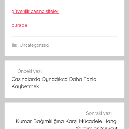
güvenilir casino siteleri
burada
Uncategorized
Yazı
Önceki yazı
gezinmesi
Casinolarda Oynadıkça Daha Fazla
Kaybetmek
Sonraki yazı
Kumar Bağımlılığına Karşı Mücadele Hangi
Yardımlar Mevcut