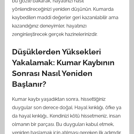
bu gözle bakarak, hayatınızı nasıl
yönlendireceğinizi yeniden düşünün. Kumarda
kaybedilen maddi değerler geri kazanılabilir ama
kazandığınız deneyimler, hayatınızı
zenginleştirecek gerçek hazinelerinizdir.
Düşüklerden Yüksekleri
Yakalamak: Kumar Kaybının
Sonrası Nasıl Yeniden
Başlanır?
Kumar kaybı yaşadıktan sonra, hissettiğiniz
duygular son derece doğal. Hayal kırıklığı, öfke ya
da hayal kırıklığı… Kendinizi kötü hissetmeniz, insan
olmanın bir parçası. Bu duyguları kabul etmek,
yeniden başlamak için atılması gereken ilk adımdır.