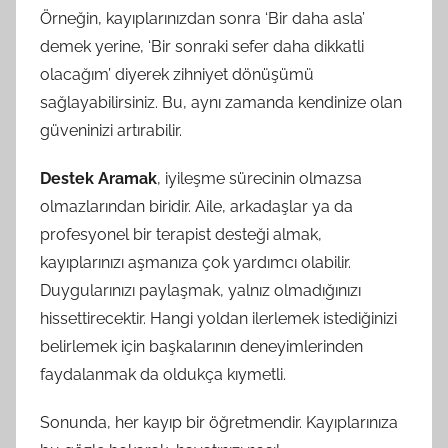
Örneğin, kayıplarınızdan sonra ‘Bir daha asla’
demek yerine, ‘Bir sonraki sefer daha dikkatli
olacağım’ diyerek zihniyet dönüşümü
sağlayabilirsiniz. Bu, aynı zamanda kendinize olan
güveninizi artırabilir.
Destek Aramak
, iyileşme sürecinin olmazsa
olmazlarından biridir. Aile, arkadaşlar ya da
profesyonel bir terapist desteği almak,
kayıplarınızı aşmanıza çok yardımcı olabilir.
Duygularınızı paylaşmak, yalnız olmadığınızı
hissettirecektir. Hangi yoldan ilerlemek istediğinizi
belirlemek için başkalarının deneyimlerinden
faydalanmak da oldukça kıymetli.
Sonunda, her kayıp bir öğretmendir. Kayıplarınıza