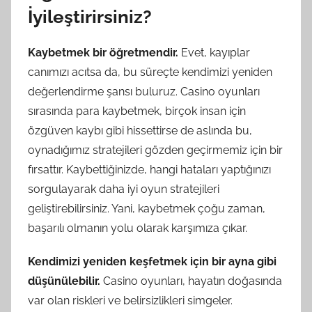
İyileştirirsiniz?
Kaybetmek bir öğretmendir.
Evet, kayıplar
canımızı acıtsa da, bu süreçte kendimizi yeniden
değerlendirme şansı buluruz. Casino oyunları
sırasında para kaybetmek, birçok insan için
özgüven kaybı gibi hissettirse de aslında bu,
oynadığımız stratejileri gözden geçirmemiz için bir
fırsattır. Kaybettiğinizde, hangi hataları yaptığınızı
sorgulayarak daha iyi oyun stratejileri
geliştirebilirsiniz. Yani, kaybetmek çoğu zaman,
başarılı olmanın yolu olarak karşımıza çıkar.
Kendimizi yeniden keşfetmek için bir ayna gibi
düşünülebilir.
Casino oyunları, hayatın doğasında
var olan riskleri ve belirsizlikleri simgeler.