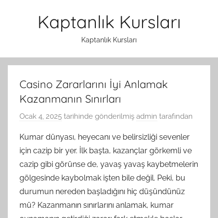
İçeriğe
Kaptanlık Kursları
atla
Kaptanlık Kursları
Casino Zararlarını İyi Anlamak
Kazanmanın Sınırları
Ocak 4, 2025
tarihinde gönderilmiş
admin
tarafından
Kumar dünyası, heyecanı ve belirsizliği sevenler
için cazip bir yer. İlk başta, kazançlar görkemli ve
cazip gibi görünse de, yavaş yavaş kaybetmelerin
gölgesinde kaybolmak işten bile değil. Peki, bu
durumun nereden başladığını hiç düşündünüz
mü? Kazanmanın sınırlarını anlamak, kumar