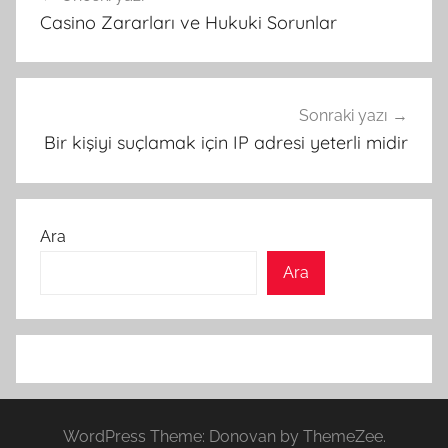
gezinmesi
Casino Zararları ve Hukuki Sorunlar
Sonraki yazı
Bir kişiyi suçlamak için IP adresi yeterli midir
Ara
Ara
WordPress Theme: Donovan by ThemeZee.