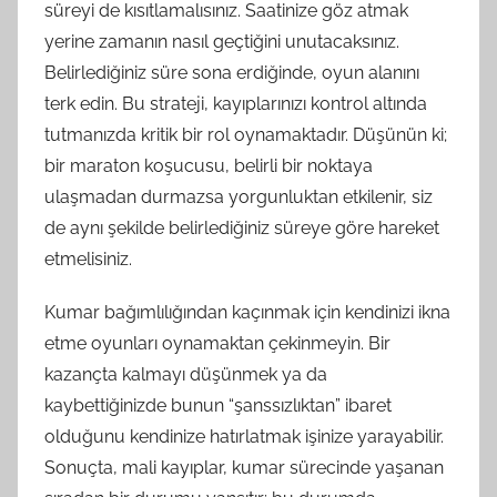
süreyi de kısıtlamalısınız. Saatinize göz atmak
yerine zamanın nasıl geçtiğini unutacaksınız.
Belirlediğiniz süre sona erdiğinde, oyun alanını
terk edin. Bu strateji, kayıplarınızı kontrol altında
tutmanızda kritik bir rol oynamaktadır. Düşünün ki;
bir maraton koşucusu, belirli bir noktaya
ulaşmadan durmazsa yorgunluktan etkilenir, siz
de aynı şekilde belirlediğiniz süreye göre hareket
etmelisiniz.
Kumar bağımlılığından kaçınmak için kendinizi ikna
etme oyunları oynamaktan çekinmeyin. Bir
kazançta kalmayı düşünmek ya da
kaybettiğinizde bunun “şanssızlıktan” ibaret
olduğunu kendinize hatırlatmak işinize yarayabilir.
Sonuçta, mali kayıplar, kumar sürecinde yaşanan