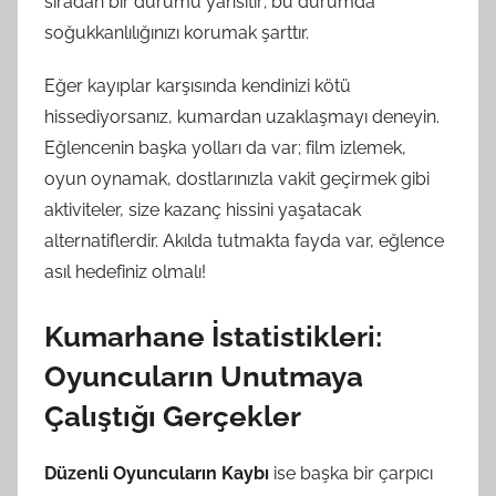
sıradan bir durumu yansıtır; bu durumda
soğukkanlılığınızı korumak şarttır.
Eğer kayıplar karşısında kendinizi kötü
hissediyorsanız, kumardan uzaklaşmayı deneyin.
Eğlencenin başka yolları da var; film izlemek,
oyun oynamak, dostlarınızla vakit geçirmek gibi
aktiviteler, size kazanç hissini yaşatacak
alternatiflerdir. Akılda tutmakta fayda var, eğlence
asıl hedefiniz olmalı!
Kumarhane İstatistikleri:
Oyuncuların Unutmaya
Çalıştığı Gerçekler
Düzenli Oyuncuların Kaybı
ise başka bir çarpıcı