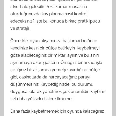
sıkıcı hale gelebilir. Peki, kumar masasına
oturduğunuzda kayıplarınızı nasıl kontrol
edeceksiniz? İşte bu konuda birkaç pratik ipucu
ve strateji.
Öncelikle, oyun akşamınıza başlamadan önce
kendinize kesin bir bütçe belirleyin. Kaybetmeyi
göze alabileceğiniz bir miktarı ayırın ve bu sınırı
aşmamaya özen gösterin. Örneğin, bir arkadaşla
çıktığınız bir akşamda yemeğe ayırdığınız bütçe
gibi, casinolarda da harcayacağınız parayı
düşünmelisiniz. Kaybettiğinizde, bu durumu
duygusal olarak yönetmek çok önemlidir; kaybınız
sizi daha yüksek risklere itmemeli.
Daha fazla kaybetmemek için oyunda kalacağınız