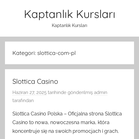
İçeriğe
Kaptanlık Kursları
atla
Kaptanlık Kursları
Kategori:
slottica-com-pl
Slottica Casino
Haziran 27, 2025
tarihinde gönderilmiş
admin
tarafından
Slottica Casino Polska – Oficjalna strona Slottica
Casino to nowa, nowoczesna marka, która
koncentruje się na swoich promocjach i grach,