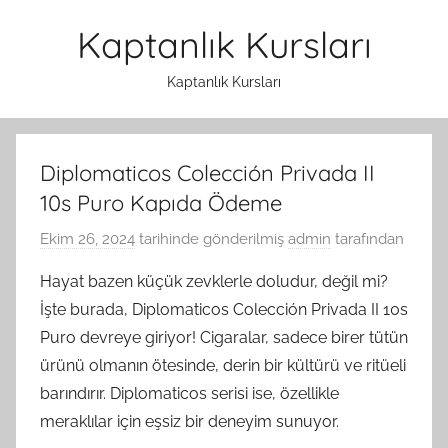
İçeriğe
Kaptanlık Kursları
atla
Kaptanlık Kursları
Diplomaticos Colección Privada II
10s Puro Kapıda Ödeme
Ekim 26, 2024
tarihinde gönderilmiş
admin
tarafından
Hayat bazen küçük zevklerle doludur, değil mi?
İşte burada, Diplomaticos Colección Privada II 10s
Puro devreye giriyor! Cigaralar, sadece birer tütün
ürünü olmanın ötesinde, derin bir kültürü ve ritüeli
barındırır. Diplomaticos serisi ise, özellikle
meraklılar için eşsiz bir deneyim sunuyor.