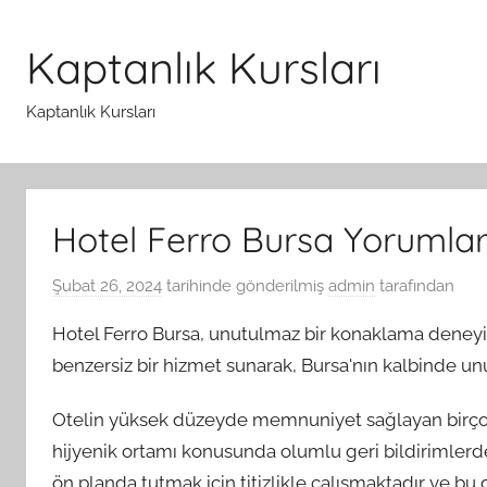
İçeriğe
atla
Kaptanlık Kursları
Kaptanlık Kursları
Hotel Ferro Bursa Yorumla
Şubat 26, 2024
tarihinde gönderilmiş
admin
tarafından
Hotel Ferro Bursa, unutulmaz bir konaklama deneyimi
benzersiz bir hizmet sunarak, Bursa'nın kalbinde u
Otelin yüksek düzeyde memnuniyet sağlayan birçok 
hijyenik ortamı konusunda olumlu geri bildirimlerde
ön planda tutmak için titizlikle çalışmaktadır ve bu