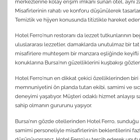
merkezlerine kolay erişim imkanı sunan otel, aynı 
Misafirlerinin rahatı ve konforu düşünülerek tasar
Temizlik ve hijyen konusunda titizlikle hareket eden 
Hotel Ferro'nun restoranı da lezzet tutkunlarının beğ
uluslararası lezzetler, damaklarda unutulmaz bir tat bı
misafirlere muhteşem bir manzara eşliğinde keyifli
konuklarına Bursa'nın güzelliklerini kuşbakışı gözlem
Hotel Ferro'nun en dikkat çekici özelliklerinden biri
memnuniyetini ön planda tutan ekibi, samimi ve sı
deneyimi yaşatıyor. Müşteri odaklı hizmet anlayışı sa
sahip olmanın gururunu yaşıyor.
Bursa'nın gözde otellerinden Hotel Ferro, sunduğu k
samimi personeliyle misafirlerinin beklentilerini fazl
düşünüyorsanız, Hotel Ferro'yu tercih ederek unutu