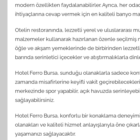
modern özellikten faydalanabilirler. Ayrıca, her oda
ihtiyaçlarına cevap vermek için en kaliteli banyo m
Otelin restoranında, lezzetli yerel ve uluslararası mutf
malzemeler kullanarak hazırlanan özenle seçilmiş me
öğle ve akşam yemeklerinde de birbirinden lezzetli s
barında serinletici içecekler ve atıştırmalıklarla d
Hotel Ferro Bursa, sunduğu olanaklarla sadece kon
zamanda misafirlerine keyifli vakit geçirebilecekleri
merkezinde spor yapabilir, açık havuzda serinleyeb
sağlayabilirsiniz.
Hotel Ferro Bursa, konforlu bir konaklama deneyimi 
olanakları ve kaliteli hizmet anlayışlarıyla öne çıka
yaşamanızı sağlayacaktır.