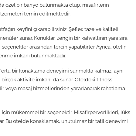
da özel bir banyo bulunmakta olup, misafirlerin
alzemeleri temin edilmektedir.
ağın keyfini çıkarabilirsiniz. Şefler, taze ve kaliteli
nüler sunar. Konuklar, zengin bir kahvaltının yanı sıra
eçenekler arasından tercih yapabilirler. Ayrıca, otelin
inlenme imkanı bulunmaktadır.
forlu bir konaklama deneyimi sunmakla kalmaz, aynı
 birçok aktivite imkanı da sunar. Oteldeki fitness
ilir veya masaj hizmetlerinden yararlanarak rahatlama
için mükemmel bir seçenektir. Misafirperverlikleri, lüks
rlar. Bu otelde konaklamak, unutulmaz bir tatil deneyimi