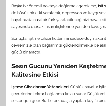
Başka bir önemli noktaya değinmek gerekirse,
işit
de büyük bir etki yaratarak, depresyon ve kaygı seviye
hayatınızda nasıl bir fark yaratabileceğinizi hayal edi
sayesinde o sıcak insan ilişkilerine yeniden kavu
Sonuçta, işitme cihazı kullanımı sadece duymakla i
çevremizle olan bağlarımızı güçlendirmekle de alakal
güçlü bir araçtır.
Sesin Gücünü Yeniden Keşfetmek
Kalitesine Etkisi
İşitme Cihazlarının Yetenekleri
: Günlük hayatta işi
çevrelerine tekrar bağlanma fırsatı sunar. Düşük vo
sesler geri gelir. Bu, bir arkadaşla yapılan keyifli bi