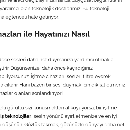
işitme aracı değil; aynı zamanda duygusal bağlantıların
dımcı olan teknolojik dostlarımız. Bu teknoloji,
a eğlenceli hale getiriyor.
zları ile Hayatınızı Nasıl
 sadece sesleri daha net duymanıza yardımcı olmakla
tirir. Düşünsenize, daha önce kaçırdığınız
liyorsunuz. İşitme cihazları, sesleri filtreleyerek
a çıkarır. Hani bazen bir sesi duymak için dikkat etmeniz
azlar o anları sonlandırıyor!
ki gürültü sizi konuşmaktan alıkoyuyorsa, bir işitme
ş teknolojiler
, sesin yönünü ayırt etmenize ve en iyi
de düşünün: Gözlük takmak, gözünüzle dünyayı daha net