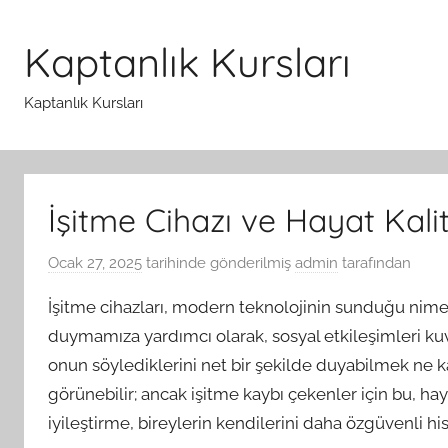
İçeriğe
atla
Kaptanlık Kursları
Kaptanlık Kursları
İşitme Cihazı ve Hayat Kalite
Ocak 27, 2025
tarihinde gönderilmiş
admin
tarafından
İşitme cihazları, modern teknolojinin sunduğu nimet
duymamıza yardımcı olarak, sosyal etkileşimleri kuv
onun söylediklerini net bir şekilde duyabilmek ne ka
görünebilir; ancak işitme kaybı çekenler için bu, hay
iyileştirme, bireylerin kendilerini daha özgüvenli h