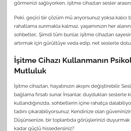
görmenizi sağlıyorken, işitme cihazları sesler arası
Peki, geçici bir çözüm mü arıyorsunuz yoksa kalıcı b
rahatlama sunmakla kalmaz, yaşamınızın her alanında
sohbetler… Şimdi tüm bunlar, işitme cihazları sayesin
artırmak için gürültüye veda edip, net seslerle do
İşitme Cihazı Kullanmanın Psiko
Mutluluk
İşitme cihazları, hayatınızın akışını değiştirebilir.
bağlama fırsatı sunar. İnsanlar, duydukları seslerle k
kullandığınızda, sohbetlerin içine rahatça dalabiliy
tadını çıkarabiliyorsunuz. Kendinize olan güveniniz
Düşünsenize, bir toplantıda görüşlerinizi duyurma
kadar güçlü hissedersiniz?