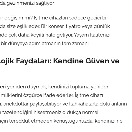
nda gezinmenizi sağlıyor.
ir değişim mi? İşitme cihazları sadece geçici bir
 size eşlik eder. Bir konser, tiyatro veya günlük
de çok daha keyifli hale geliyor. Yaşam kalitenizi
lu bir dünyaya adım atmanın tam zamanı.
lojik Faydaları: Kendine Güven ve
 Sesleri yeniden duymak, kendinizi topluma yeniden
imliklerini özgürce ifade ederler. İşitme cihazı
or, anekdotlar paylaşabiliyor ve kahkahalarla dolu anların
in tazelendiğini hissetmeniz oldukça normal.
k için tereddüt etmeden konuştuğunuzda, kendinizi ne