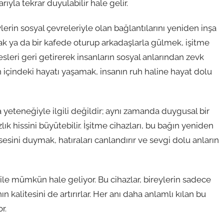
ıyla tekrar duyulabilir hale gelir.
eylerin sosyal çevreleriyle olan bağlantılarını yeniden inşa
ak ya da bir kafede oturup arkadaşlarla gülmek, işitme
esleri geri getirerek insanların sosyal anlarından zevk
n içindeki hayatı yaşamak, insanın ruh haline hayat dolu
 yeteneğiyle ilgili değildir; aynı zamanda duygusal bir
k hissini büyütebilir. İşitme cihazları, bu bağın yeniden
 sesini duymak, hatıraları canlandırır ve sevgi dolu anların
le mümkün hale geliyor. Bu cihazlar, bireylerin sadece
kalitesini de artırırlar. Her anı daha anlamlı kılan bu
r.