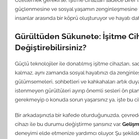
Özetlemek gerekirse, işitme cihazları sadece birer 
güçlenmesine ve sosyal yaşamın zenginleşmesine yar
insanlar arasında bir köprü oluşturuyor ve hayatı dah
Gürültüden Sükunete: İşitme Ciha
Değiştirebilirsiniz?
Güçlü teknolojiler ile donatılmış işitme cihazları,
kalmaz, aynı zamanda sosyal hayatınızı da zenginleş
gülümsemeleri, sohbetleri ve kahkahaları artık duyabi
istenmeyen gürültüleri ayırıp önemli sesleri ön plan
gerekmeyip o konuda sorun yaşarsınız ya, işte bu cih
Bir arkadaşınızla bir kafede oturduğunuzda, çevrede
cihazı ile bu durumu değiştirme şansınız var.
Gelişmi
deneyimi elde etmenize yardımcı oluyor. Şu şekil