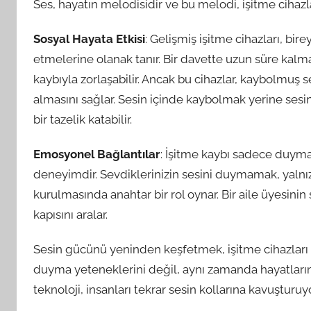
Ses, hayatın melodisidir ve bu melodi, işitme cihazlar
Sosyal Hayata Etkisi
: Gelişmiş işitme cihazları, bir
etmelerine olanak tanır. Bir davette uzun süre kalm
kaybıyla zorlaşabilir. Ancak bu cihazlar, kaybolmuş s
almasını sağlar. Sesin içinde kaybolmak yerine sesi
bir tazelik katabilir.
Emosyonel Bağlantılar
: İşitme kaybı sadece duyma
deneyimdir. Sevdiklerinizin sesini duymamak, yalnızlı
kurulmasında anahtar bir rol oynar. Bir aile üyesinin
kapısını aralar.
Sesin gücünü yeninden keşfetmek, işitme cihazları i
duyma yeteneklerini değil, aynı zamanda hayatlarının 
teknoloji, insanları tekrar sesin kollarına kavuşturuyo