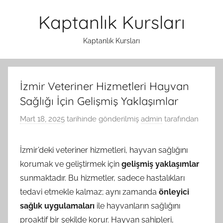
İçeriğe
Kaptanlık Kursları
atla
Kaptanlık Kursları
İzmir Veteriner Hizmetleri Hayvan
Sağlığı İçin Gelişmiş Yaklaşımlar
Mart 18, 2025
tarihinde gönderilmiş
admin
tarafından
İzmir’deki veteriner hizmetleri, hayvan sağlığını
korumak ve geliştirmek için
gelişmiş yaklaşımlar
sunmaktadır. Bu hizmetler, sadece hastalıkları
tedavi etmekle kalmaz; aynı zamanda
önleyici
sağlık uygulamaları
ile hayvanların sağlığını
proaktif bir şekilde korur. Hayvan sahipleri,