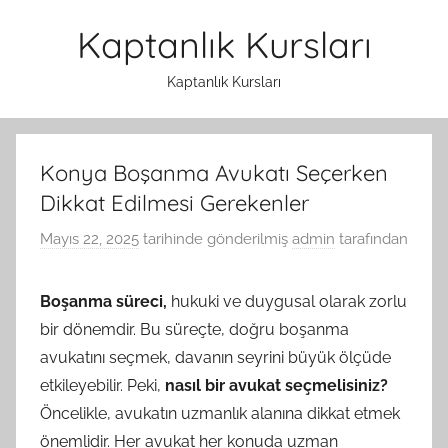
İçeriğe
Kaptanlık Kursları
atla
Kaptanlık Kursları
Konya Boşanma Avukatı Seçerken
Dikkat Edilmesi Gerekenler
Mayıs 22, 2025
tarihinde gönderilmiş
admin
tarafından
Boşanma süreci,
hukuki ve duygusal olarak zorlu
bir dönemdir. Bu süreçte, doğru boşanma
avukatını seçmek, davanın seyrini büyük ölçüde
etkileyebilir. Peki,
nasıl bir avukat seçmelisiniz?
Öncelikle, avukatın uzmanlık alanına dikkat etmek
önemlidir. Her avukat her konuda uzman