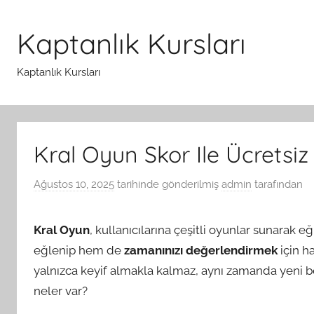
İçeriğe
atla
Kaptanlık Kursları
Kaptanlık Kursları
Kral Oyun Skor Ile Ücrets
Ağustos 10, 2025
tarihinde gönderilmiş
admin
tarafından
Kral Oyun
, kullanıcılarına çeşitli oyunlar sunarak 
eğlenip hem de
zamanınızı değerlendirmek
için ha
yalnızca keyif almakla kalmaz, aynı zamanda yeni be
neler var?