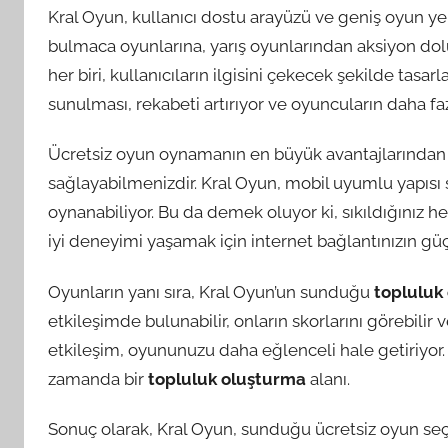
Kral Oyun, kullanıcı dostu arayüzü ve geniş oyun yel
bulmaca oyunlarına, yarış oyunlarından aksiyon do
her biri, kullanıcıların ilgisini çekecek şekilde tasar
sunulması, rekabeti artırıyor ve oyuncuların daha fa
Ücretsiz oyun oynamanın en büyük avantajlarından bi
sağlayabilmenizdir. Kral Oyun, mobil uyumlu yapısı s
oynanabiliyor. Bu da demek oluyor ki, sıkıldığınız he
iyi deneyimi yaşamak için internet bağlantınızın gü
Oyunların yanı sıra, Kral Oyun’un sunduğu
topluluk 
etkileşimde bulunabilir, onların skorlarını görebilir v
etkileşim, oyununuzu daha eğlenceli hale getiriyor.
zamanda bir
topluluk oluşturma
alanı.
Sonuç olarak, Kral Oyun, sunduğu ücretsiz oyun seçe