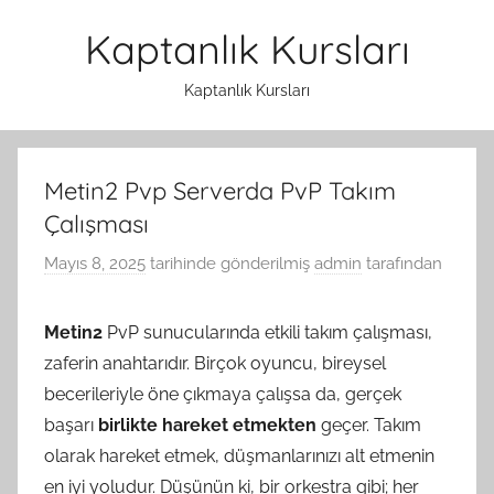
İçeriğe
Kaptanlık Kursları
atla
Kaptanlık Kursları
Metin2 Pvp Serverda PvP Takım
Çalışması
Mayıs 8, 2025
tarihinde gönderilmiş
admin
tarafından
Metin2
PvP sunucularında etkili takım çalışması,
zaferin anahtarıdır. Birçok oyuncu, bireysel
becerileriyle öne çıkmaya çalışsa da, gerçek
başarı
birlikte hareket etmekten
geçer. Takım
olarak hareket etmek, düşmanlarınızı alt etmenin
en iyi yoludur. Düşünün ki, bir orkestra gibi; her