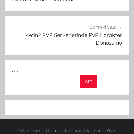
Sonraki yazı
Metin2 PVP Serverlerinde PvP Karakter
Dönüşümü
Ara
Ara
WordPress Theme: Donovan by ThemeZee.