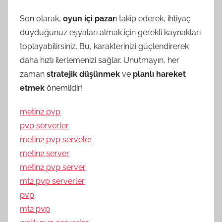
Son olarak,
oyun içi pazar
ı takip ederek, ihtiyaç
duyduğunuz eşyaları almak için gerekli kaynakları
toplayabilirsiniz. Bu, karakterinizi güçlendirerek
daha hızlı ilerlemenizi sağlar. Unutmayın, her
zaman
stratejik düşünmek
ve
planlı hareket
etmek
önemlidir!
metin2 pvp
pvp serverler
metin2 pvp serveler
metin2 server
metin2 pvp server
mt2 pvp serverler
pvp
mt2 pvp