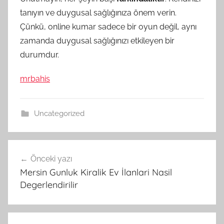
tanıyın ve duygusal sağlığınıza önem verin.
Çünkü, online kumar sadece bir oyun değil, aynı
zamanda duygusal sağlığınızı etkileyen bir
durumdur.
mrbahis
Uncategorized
Yazı
Önceki yazı
gezinmesi
Mersin Gunluk Kiralik Ev İlanlari Nasil
Degerlendirilir