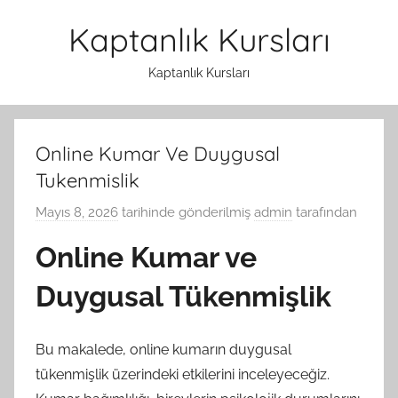
İçeriğe
Kaptanlık Kursları
atla
Kaptanlık Kursları
Online Kumar Ve Duygusal
Tukenmislik
Mayıs 8, 2026
tarihinde gönderilmiş
admin
tarafından
Online Kumar ve
Duygusal Tükenmişlik
Bu makalede, online kumarın duygusal
tükenmişlik üzerindeki etkilerini inceleyeceğiz.