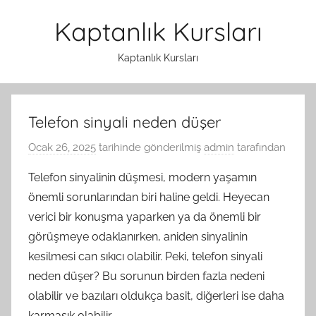
İçeriğe
Kaptanlık Kursları
atla
Kaptanlık Kursları
Telefon sinyali neden düşer
Ocak 26, 2025
tarihinde gönderilmiş
admin
tarafından
Telefon sinyalinin düşmesi, modern yaşamın
önemli sorunlarından biri haline geldi. Heyecan
verici bir konuşma yaparken ya da önemli bir
görüşmeye odaklanırken, aniden sinyalinin
kesilmesi can sıkıcı olabilir. Peki, telefon sinyali
neden düşer? Bu sorunun birden fazla nedeni
olabilir ve bazıları oldukça basit, diğerleri ise daha
karmaşık olabilir.