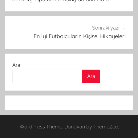
Sonraki yazı
En İyi Futbolcuların Kişisel Hikayeleri
Ara
Ara
WordPress Theme: Donovan by ThemeZee.