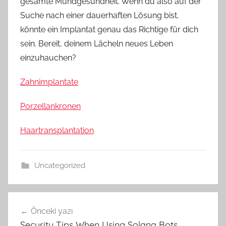
gesamte Mundgesundheit. Wenn du also auf der
Suche nach einer dauerhaften Lösung bist,
könnte ein Implantat genau das Richtige für dich
sein. Bereit, deinem Lächeln neues Leben
einzuhauchen?
Zahnimplantate
Porzellankronen
Haartransplantation
Uncategorized
Yazı
Önceki yazı
gezinmesi
Security Tips When Using Solana Bots